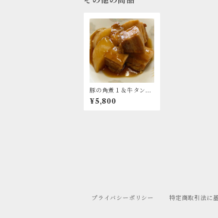
豚の角煮１＆牛タンシ
チュー２ 計３セッ
¥5,800
ト
プライバシーポリシー
特定商取引法に